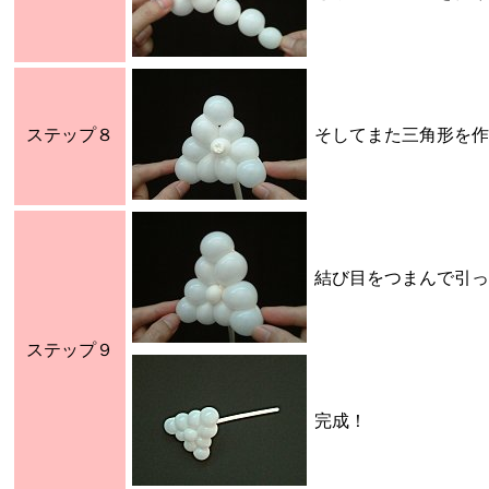
ステップ８
そしてまた三角形を作
結び目をつまんで引っ
ステップ９
完成！