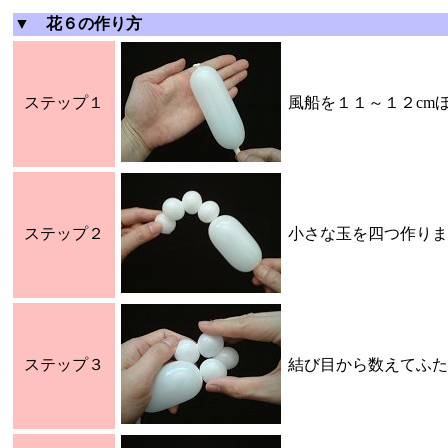
▼ 花６の作り方
ステップ１
風船を１１～１２cm
ステップ２
小さな玉を四つ作りま
ステップ３
結び目から数えてふた