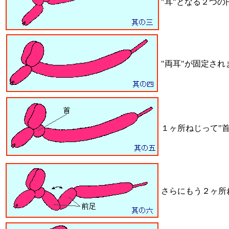
"耳"となる２つ
"両耳"が固定され
１ヶ所ねじって"
さらにもう２ヶ所