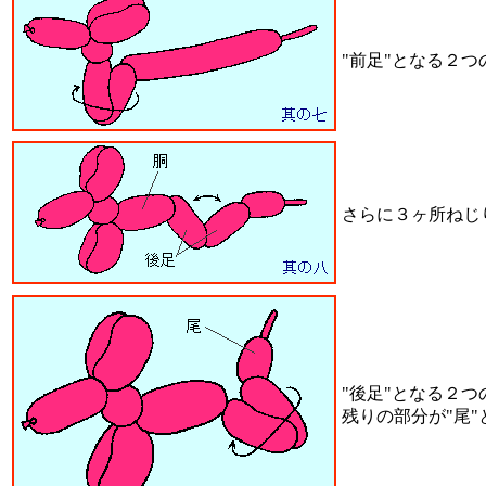
"前足"となる２
さらに３ヶ所ねじり
"後足"となる２
残りの部分が"尾