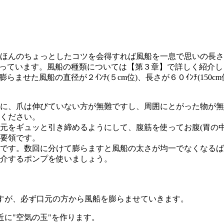
ほんのちょっとしたコツを会得すれば風船を一息で思いの長さ
使っています。風船の種類については【第３章】で詳しく紹介し
せた風船の直径が２ｲﾝﾁ(５cm位)、長さが６０ｲﾝﾁ(150cm
に、爪は伸びていない方が無難ですし、周囲にとがった物が無
ください。
元をギュッと引き締めるようにして、腹筋を使ってお腹(胃の
要領です。
です。数回に分けて膨らますと風船の太さが均一でなくなるば
介するポンプを使いましょう。
すが、必ず口元の方から風船を膨らませていきます。
近に"空気の玉"を作ります。