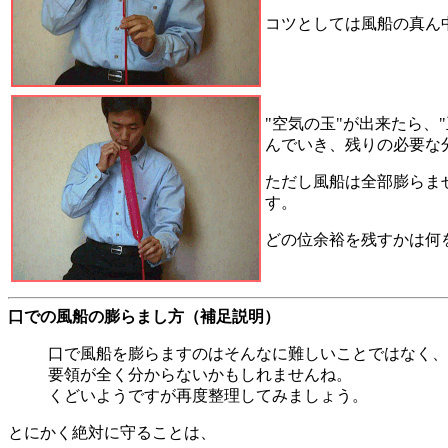
コツとしては風船の真ん
"空気の玉"が出来たら
んでいき、残りの必要な
ただし風船は全部膨らま
す。
どの位余裕を残すかは何
口での風船の膨らまし方（補足説明）
口で風船を膨らますのはそんなに難しいことではなく、ほん
要領が全く分からないかもしれませんね。
くどいようですが再度整理してみましょう。
とにかく絶対に守ることは、