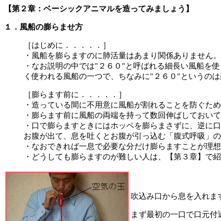
【第２章：ベーシックアニマルを造ってみましょう】
１．風船の膨らませ方
［はじめに．．．．．］
・風船を膨らますのに肺活量はあまり関係ありません。
・なお説明の中では"２６０"と呼ばれる細長い風船を
く使われる風船の一つで、ちなみに"２６０"というのは膨らま
［膨らます前に．．．．．］
・造っている間に不用意に風船が割れることを防ぐため
・膨らます前に風船の両端を持って数回伸ばしておいて
・口で膨らますときにはホッペを膨らまさずに、逆に口
お腹が出て、息を吐くとお腹が引っ込む「腹式呼吸」の
・なおできれば一息で必要な分だけ膨らますことが理想
・どうしても膨らますのが難しい人は、【第３章】で紹
吹込み口から息を入れま
まず最初の一口で口元付