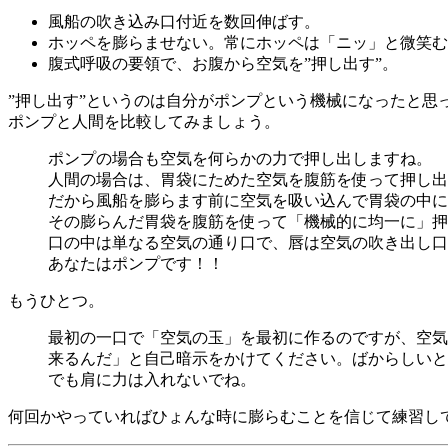
風船の吹き込み口付近を数回伸ばす。
ホッペを膨らませない。常にホッペは「ニッ」と微笑む
腹式呼吸の要領で、お腹から空気を”押し出す”。
”押し出す”というのは自分がポンプという機械になったと思
ポンプと人間を比較してみましょう。
ポンプの場合も空気を何らかの力で押し出しますね。
人間の場合は、胃袋にためた空気を腹筋を使って押し出
だから風船を膨らます前に空気を吸い込んで胃袋の中に
その膨らんだ胃袋を腹筋を使って「機械的に均一に」押
口の中は単なる空気の通り口で、唇は空気の吹き出し口
あなたはポンプです！！
もうひとつ。
最初の一口で「空気の玉」を最初に作るのですが、空気
来るんだ」と自己暗示をかけてください。ばからしいと
でも肩に力は入れないでね。
何回かやっていればひょんな時に膨らむことを信じて練習し