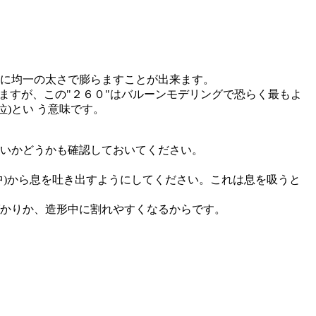
に均一の太さで膨らますことが出来ます。
ますが、この"２６０"はバルーンモデリングで恐らく最もよ
位)とい う意味です。
いかどうかも確認しておいてください。
中)から息を吐き出すようにしてください。これは息を吸うと
かりか、造形中に割れやすくなるからです。