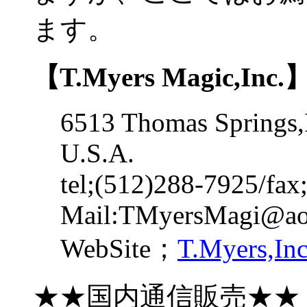
ます。
【T.Myers Magic,Inc.
6513 Thomas Springs,
U.S.A.
tel;(512)288-7925/fax
Mail:TMyersMagi@ao
WebSite；
T.Myers,Inc
★★国内通信販売★★