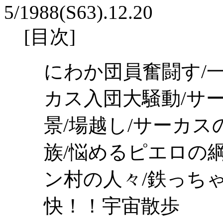
5/1988(S63).12.20
[目次]
にわか団員奮闘す/
カス入団大騒動/サ
景/場越し/サーカス
族/悩めるピエロの綱
ン村の人々/鉄っち
快！！宇宙散歩