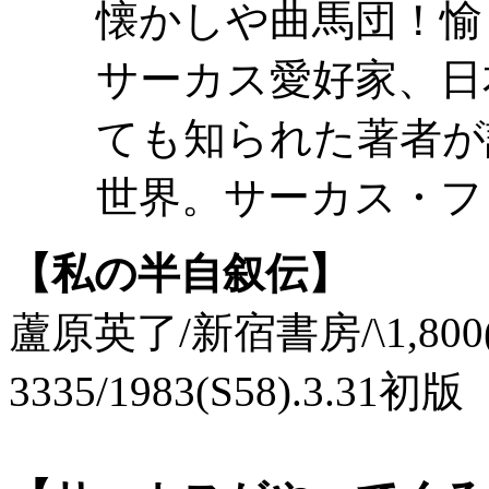
懐かしや曲馬団！愉
サーカス愛好家、日
ても知られた著者が
世界。サーカス・フ
【私の半自叙伝】
蘆原英了/新宿書房/\1,800(本体
3335/1983(S58).3.31初版