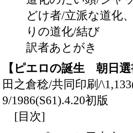
どけ者/立派な道化
りの道化/結び
訳者あとがき
【ピエロの誕生 朝日選
田之倉稔/共同印刷/\1,133(税込
9/1986(S61).4.20初版
[目次]