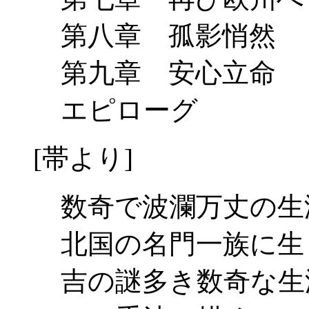
第八章 孤影悄然
第九章 安心立命
エピローグ
[帯より]
数奇で波瀾万丈の生
北国の名門一族に生
吉の謎多き数奇な生