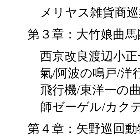
メリヤス雑貨商巡
第３章：大竹娘曲馬
西京改良渡辺小正
氣/阿波の鳴戸/洋
飛行機/東洋一の
師ゼーゲル/カク
第４章：矢野巡回動