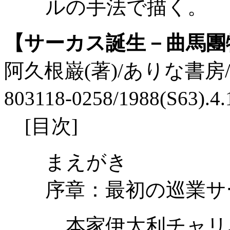
ルの手法で描く。
【サーカス誕生－曲馬團
阿久根巌(著)/ありな書房/\2,4
803118-0258/1988(S63).
[目次]
まえがき
序章：最初の巡業サ
本家伊太利チャリ