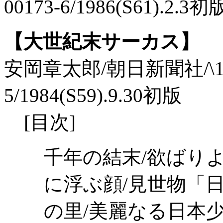
00173-6/1986(S61).2.3初
【大世紀末サーカス】
安岡章太郎/朝日新聞社/\1,900/
5/1984(S59).9.30初版
[目次]
千年の結末/欲ばりよ
に浮ぶ顔/見世物「
の里/美麗なる日本