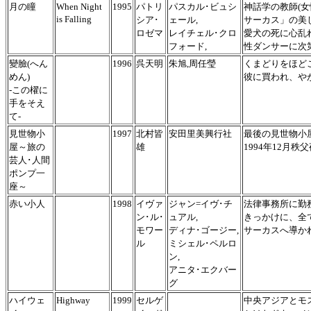
月の瞳
When Night
1995
パトリ
パスカル･ビュシ
神話学の教師(
is Falling
シア･
ェール,
サーカス」の美
ロゼマ
レイチェル･クロ
愛犬の死に心乱
フォード,
性ダンサーに次
變臉(へん
1996
呉天明
朱旭,周任瑩
くまどりをほど
めん)
彼に買われ、や
-この櫂に
手をそえ
て-
見世物小
1997
北村皆
安田里美興行社
最後の見世物小
屋～旅の
雄
1994年12月
芸人･人間
ポンプ一
座～
赤い小人
1998
イヴァ
ジャン=イヴ･チ
法律事務所に勤
ン･ル･
ュアル,
きっかけに、全
モワー
ディナ･ゴージー,
サーカスへ導か
ル
ミシェル･ペルロ
ン,
アニタ･エクバー
グ
ハイウェ
Highway
1999
セルゲ
中央アジアとモ