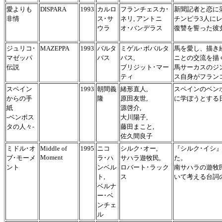
愛よりも
DISPARA
1993
カルロ
フランチェスカ･
新聞記者と恋に
非情
ス･サ
ネリ, アントニ
チンピラ3人に
ウラ
オ･バンデラス
復讐を誓った彼
ジュリコ･
MAZEPPA
1993
バルタ
ミゲル･ボバルタ
馬を愛し、描き
マゼッパ
バス
バス,
ニとの交流を描
伝説
ブリジット･マー
馬サーカスのジ
ティ
ス自身がフラン
スペイン
1993
朝間義
緒形直人,
スペインのベン
からの手
隆
原田友世,
に学ぼうとする
紙
源啓介,
-ベンポス
大川陽子,
タの人々-
藤田まこと,
佐久間良子
ミドル･オ
Middle of
1995
ニコ
シルク･オー,
『シルク･イシ
Moment
ブ･モーメ
ラ･ハ
サハラ遊牧民,
た。
ント
ンベル
ロバート･ラック
南サハラの遊牧
ト,
ス
いて考える台詞
ベルナ
ー･ベ
ンチェ
ル