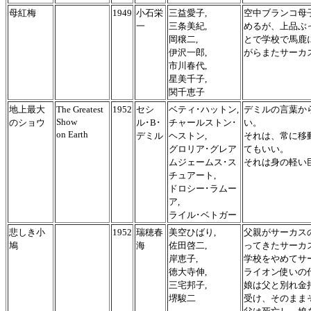
母紅梅
1949
小石栄
三益愛子,
空中ブランコ母
一
三条美紀,
めるが、上品ぶ
岡穣二,
とで学校で馬鹿
伊沢一郎,
がらまたサーカ
市川春代,
星美千子,
関千恵子
地上最大
The Greatest
1952
セシ
ベティ･ハットン,
デミルの言葉か
Show
のショウ
ル･B･
チャールストン･
い。
on Earth
デミル
ヘストン,
それは、常に移
グロリア･グレア
てもいい。
ムジェームス･ス
それは身の軽い
チュアート,
ドロシー･ラムー
ア,
ライル･ベトガー
悲しき小
1952
瑞穂春
美空ひばり,
父親がサーカス
鳩
海
佐田啓二,
ってきたサーカ
岸恵子,
学校をやめてサ
徳大寺伸,
ライオン使いの
三宅邦子,
娘は父と別れ金
堺駿二
受け、そのまま