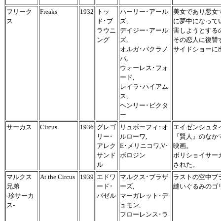
フリーク
Freaks
1932
トッ
ハーリー･アール
美女であり悪女
ス
ド･ブ
ズ,
に夢中になって
ラウニ
デイジー･アール
害しようとする
ング
ズ,
その恋人に復讐
オルガ･バクラノ
サイドショーに
バ,
ウォーレス･フォ
ード,
レイラ･ハイアム
ス,
ヘンリー･ビクタ
ー
サーカス
Circus
1936
グレゴ
リュボーフィ･オ
エイゼンシュタ
リー･
ルローワ,
『賢人』のなか
アレク
E･メリニコワ,V･
映画。
サンド
ボロジン
ボリショイサー
ル
された。
マルクス
At the Circus
1939
エドワ
マルクス･ブラザ
ラストの空中ブ
兄弟
ード･
ーズ,
縫いぐるみのゴ
-珍サーカ
バゼル
マーガレット･デ
ス-
ュモン,
フローレンス･ラ