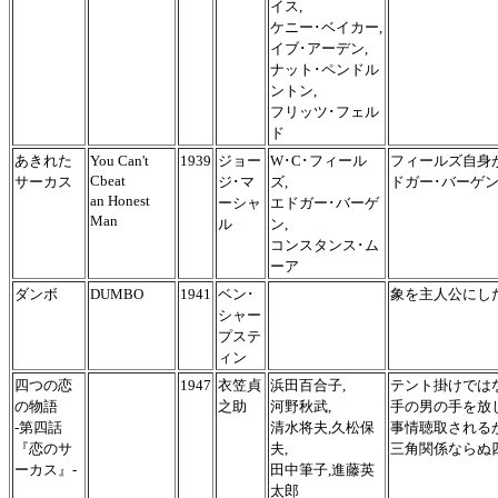
イス,
ケニー･ベイカー,
イブ･アーデン,
ナット･ペンドル
ントン,
フリッツ･フェル
ド
あきれた
You Can't
1939
ジョー
W･C･フィール
フィールズ自身
Cbeat
サーカス
ジ･マ
ズ,
ドガー･バーゲ
an Honest
ーシャ
エドガー･バーゲ
Man
ル
ン,
コンスタンス･ム
ーア
ダンボ
DUMBO
1941
ベン･
象を主人公にし
シャー
プステ
ィン
四つの恋
1947
衣笠貞
浜田百合子,
テント掛けでは
の物語
之助
河野秋武,
手の男の手を放
-第四話
清水将夫,久松保
事情聴取される
『恋のサ
夫,
三角関係ならぬ
ーカス』-
田中筆子,進藤英
太郎