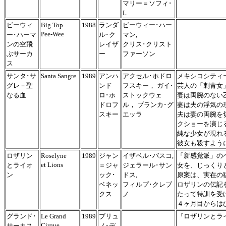
マリー＝ソフィ･
L
ビーウィ
Big Top
1988
ランダ
ビーウィー･ハー
Pee-Wee
ー･ハーマ
ル･ク
マン,
ンの空飛
レイザ
クリス･クリスト
ぶサーカ
ー
ファーソン
ス
サンタ･サ
Santa Sangre
1989
アンハ
アクセル･ホドロ
メキシコシティ
グレ－聖
ンド
フスキー， ガイ･
芸人の「刺青女
なる血
ロ･ホ
ストックウェ
妻は両腕のない
ドロフ
ル， ブランカ･グ
妻は夫の浮気の
スキー
エッラ
夫は妻の両腕を
クショーを演じ
純な少女が現れ
彼女も殺すよう
ロザリン
Roselyne
1989
ジャン
イザベル･バスコ,
「新感覚派」の
et Lions
とライオ
＝ジャ
ジェラール･サン
女を、じっくり
ン
ック･
ドス,
原案は、実在の
ベネッ
フィルプ･クレブ
ロザリンの伝記
クス
ノ
たって特訓を受
４ヶ月目からは
グランド･
Le Grand
1989
ブリュ
『ロザリンとラ
Cirque
サーカス
ノ･デ