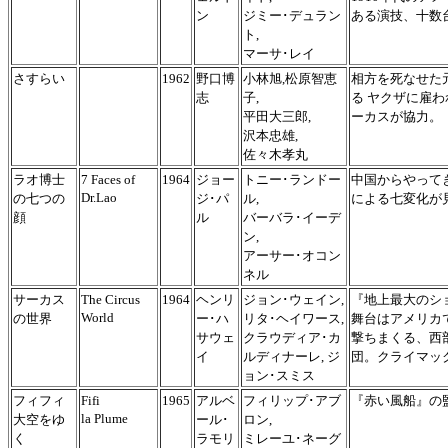
ン
ジミー･デュラン
ある演技、十数
ト,
マーサ･レイ
さすらい
1962
野口博
小林旭,松原智恵
相方を死なせた
志
子,
る ヤクザに雇
平田大三郎,
ーカスが協力。
沢本忠雄,
佐々木孝丸
ラオ博士
7 Faces of
1964
ジョー
トニー･ランドー
中国からやって
Dr.Lao
の七つの
ジ･パ
ル,
による七変化が
顔
ル
バーバラ･イーデ
ン,
アーサー･オコン
ネル
サーカス
The Circus
1964
ヘンリ
ジョン･ウェイン,
『地上最大のシ
World
の世界
ー･ハ
リタ･ヘイワース,
舞台はアメリカ
サウェ
クラウディア･カ
撃ちまくる、西
イ
ルディナーレ, ジ
団。クライマッ
ョン･スミス
フィフィ
Fifi
1965
アルベ
フィリップ･アブ
『赤い風船』の
la Plume
大空をゆ
ール･
ロン,
く
ラモリ
ミレーユ･ネーグ