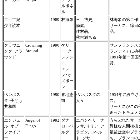
ルボネ
ル
二十世紀
1989
林海象
三上博史,
林海象の第二作
少年読本
修健,
サーカス、縁日
佳村萌,
品。
秋吉満ちる
クラウニ
Crowning
1990
ケリ
サンフランシス
Around
ング･アラ
ー･ク
ランティアに挑
ウンド
レメン
1991年第一
ト,
賞。
エレ
ン･オ
ズボー
ン
ベンポス
1990
青地憲
ベンポスタの
1954年に設
タ･子ども
司
人々
ス。
共和国
サーカスがこの
追ったドキュメ
エンジェ
Angel of
1992
ダナ･
エバンヘリーナ･
うらぶれたサー
Fuego
ル･オブ･
ロトベ
ソサ, リリア･ア
異様な人間模様
ファイア
ルグ
ラゴン, ロベル
最後は空中ブラ
ー
ト･ソサ
ち、ブランコの