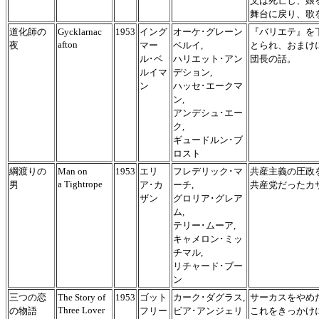
父は死亡し、娘
舞台に戻り、歌
道化師の
Gycklarnac
1953
イング
オーケ･グレーン
『バリエテ』を
afton
夜
マー
ベルイ,
とられ、おまけ
ル･ベ
ハリエット･アン
団長の話。
ルイマ
デション,
ン
ハッセ･エークマ
ン,
アンデシュ･エー
ク,
ギュードルン･ブ
ロスト
綱渡りの
Man on
1953
エリ
フレデリック･マ
共産主義の圧政
a Tightrope
男
ア･カ
ーチ,
共産党だったカ
ザン
グロリア･グレア
ム,
テリー･ムーア,
キャメロン･ミッ
チマル,
リチャード･ブー
ン
三つの恋
The Story of
1953
ゴット
カーク･ダグラス,
サーカスをやめ
Three Lover
の物語
フリー
ビア･アンジェリ
これをきっかけ