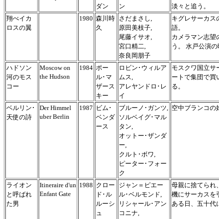
ダン
ン
淡々と追う。
翔べイカ
1980
森川時
さだまさし,
キグレサーカス
ロスの翼
久
原田美枝子,
語。
尾藤イサオ,
カメラマン志望
宮口精二,
う。 水戸公演
奈良岡朋子
ハドソン
Moscow on
1984
ポー
ロビン･ウィルア
モスクワ国立サ
the Hudson
河のモス
ル･マ
ムス,
ートで集団で買
コー
ザース
アレヤンドロ･レ
る。
キー
イ
ベルリン･
Der Himmel
1987
ビム･
ブルーノ･ガンツ,
空中ブランコの
uber Berlin
天使の詩
ベンダ
ソルベイグ･マル
ース
タン,
オットー･ザンダ
ー,
クルト･ボワ,
ピーター･フォー
ク
ライオン
Itineraire d'un
1988
クロー
ジャン＝ピエー
母親に捨てられ
Enfant Gate
と呼ばれ
ド･ル
ル･ベルモンド,
機にサーカスを
た男
ルーシ
リシャール･アン
ある日、五十代
ュ
コニナ,