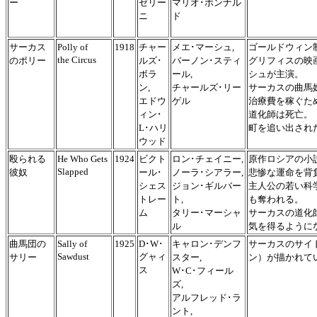
ー
ゼリー
マリオ･ボンナル
ニ
ド
サーカス
Polly of
1918
チャー
メエ･マーシュ,
ゴールドウィン
the Circus
のポリー
ルズ･
バーノン･スティ
グリフィスの映
ボラ
ール,
シュが主演。
ン,
チャールズ･リー
サーカスの曲馬
エドウ
ゲル
治療費を稼ぐた
ィン･
道化師は死亡。
L･ハリ
町を追い出され
ウッド
殴られる
He Who Gets
1924
ビクト
ロン･チェイニー,
原作ロシアの小
Slapped
彼奴
ール･
ノーラ･シアラー,
悲惨な運命を背
シェス
ジョン･ギルバー
主人公の若い科
トレー
ト,
も奪われる。
ム
タリー･マーシャ
サーカスの道化
ル
気を得るように
曲馬団の
Sally of
1925
D･W･
キャロン･デンフ
サーカスのサイ
Sawdust
グャィ
サリー
スター,
ン）が描かれて
ス
W･C･フィール
ズ,
アルフレッド･ラ
ント,