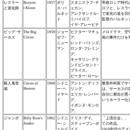
レスラー
Boryets
1957
ボリ
スタニスラフ･チ
帝政ロシア時代
i Kloun
と道化師
ス･バ
ェカン,
ロフと、レスラ
ルネッ
アレクサンドル･
で栄光の道を目
ト
ミハイロフ,
監督のバルネッ
イヤ･アレービナ
ビッグ･サ
The Big
1959
ジョー
ビクター･マチュ
メロドラマ、空
Circus
ーカス
ゼフ･
ア,
画の事件だけを
ニュー
レッド･バトンズ,
マン
ロンダ･フレミン
グ,
キャサリン･グラ
ンドビンセント･
プライス,
ピーター･ローレ
殺人鬼登
Circus of
1960
シドニ
アントン･ディフ
整形外科医でサ
Horrors
場
ー･ヘ
リング,
は、サーカスの
イヤー
エリカ･レンバー
自分に都合が悪
ド
グ,
いうホーラー仕
イボンヌ･モンロ
ア,
ジャンボ
Billy Rose's
1962
シドニ
ドリス･デイ,
「上流社会」、
Jumbo
ー･シ
スティーブン･ボ
ての作品。
ェルド
イド,
1910年代の