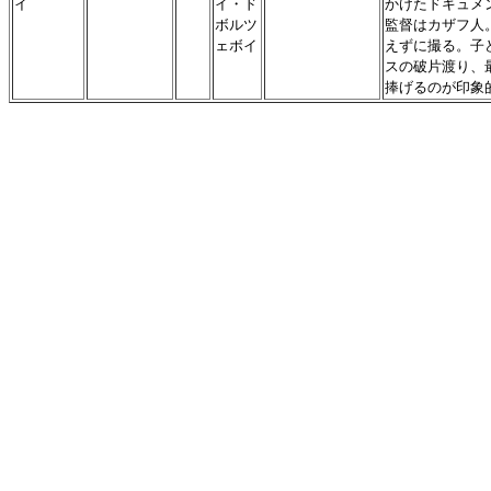
イ
イ・ド
かけたドキュメ
ボルツ
監督はカザフ人
ェボイ
えずに撮る。子
スの破片渡り、
捧げるのが印象