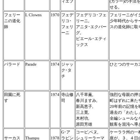
ィエフ
(カラー)の手
せる。
フェリー
L Clowns
1970
フェデ
フェデリコ･フェ
フェリーニがイ
ニの道化
リコ･
リーニ,
少年時代からサ
師
フェリ
アニタ･エクバー
スの道化師に取
ーニ
グ,
ピエール･エティ
ックス
パラード
Parade
1974
ジャッ
ひとつのサーカ
ク･タ
チ
田園に死
1974
寺山修
八千草薫,
強烈な母親の押
す
司
春川ますみ,
町はずれに来た
新高恵子,
20年前の記憶
三上寛,
過去の「わたし
木村功,
全編シュールな
原田芳雄
観客を混沌へ導
G･ア
コーピ,ベヌ,
ケーララ州の一
サーカス
Thampu
1978
ラビン
シュリーラーマ
座が、３、４日