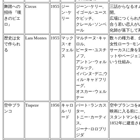
舞踏への
Circus
1955
ジー
ジーン･ケリー,
三話からなるオ
招待 『嘆
ン･ケ
イゴール･ユース
開。
きのピエ
リー
ケビッチ,
広場につくられ
ロ』
クレール･ソンベ
合う若い恋人が
ール
化師が落下して
歴史は女
Lara Montes
1955
マック
マルチーヌ･キャ
数々の権力者、
で作られ
ス･オ
ロル,
女性ローラ･モ
る
フェル
ピーター･ユスチ
サーカスに身を
ス
ノフ,
ットやページェ
アントン･ウォル
いう仕組み。
ブルック,
イバンヌ･デニ,ウ
ィル･キャドフリ
ーグ,
オスカー･ウェル
ナー
空中ブラ
Trapeze
1956
キャロ
バート･ランカス
空中ブランコを
ンコ
ル･リ
ター,
映画に入る前に
ード
トニー･カーティ
スタントマンを
ス,
1852年に建造
ジーナ･ロロブリ
ジダ