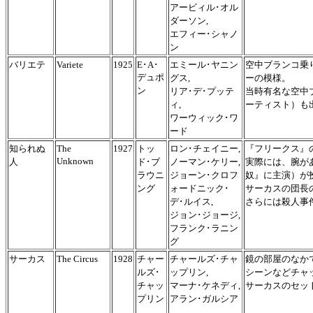
アービィル･オル
ダーソン,
エフィー･シャノ
ン
バリエテ
Variete
1925
E･A･
エミール･ヤニン
空中ブランコ乗
デュポ
グス,
ーの模様。
ン
リア･デ･プッテ
当時有名な空中
ィ,
ーティスト）も
ワーウィック･ワ
ード
知られぬ
The
1927
トッ
ロン･チェイニー,
『フリークス』
Unknown
人
ド･ブ
ノーマン･ケリー,
実際には、腕が
ラウニ
ジョーン･クロフ
奴』に主演）が
ング
ォードニック･
サーカスの団長
デ･ルイス,
さらには殺人事
ジョン･ジョージ,
フランク･ラニン
グ
サーカス
The Circus
1928
チャー
チャールズ･チャ
鏡の部屋のなか
ルズ･
ップリン,
シーンなどチャ
チャッ
マーナ･ケネディ,
サーカスのセッ
プリン
アラン･ガルシア