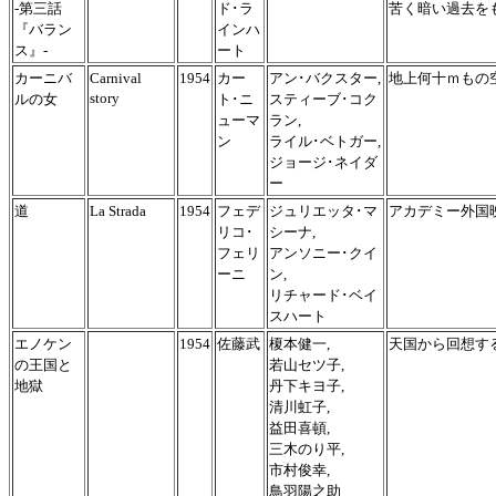
-第三話
ド･ラ
苦く暗い過去を
『バラン
インハ
ス』-
ート
カーニバ
Carnival
1954
カー
アン･バクスター,
地上何十ｍもの
story
ルの女
ト･ニ
スティーブ･コク
ューマ
ラン,
ン
ライル･ベトガー,
ジョージ･ネイダ
ー
道
La Strada
1954
フェデ
ジュリエッタ･マ
アカデミー外国
リコ･
シーナ,
フェリ
アンソニー･クイ
ーニ
ン,
リチャード･ベイ
スハート
エノケン
1954
佐藤武
榎本健一,
天国から回想す
の王国と
若山セツ子,
地獄
丹下キヨ子,
清川虹子,
益田喜頓,
三木のり平,
市村俊幸,
鳥羽陽之助