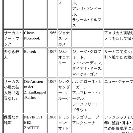
ス
ル,
アンリ･ランベー
ル,
ラウール･ドルフ
ス
サーカス･
CIrcus
1966
ジョナ
アメリカの実験
Notebook
ノートブ
ス･メ
メラを回して撮
ック
カス
姿なき殺
Berserk！
1967
ジム･
ジョージ･クロフ
サーカスで次々
人
オコナ
ォード,
引き離すため娘
リー
タイ･ハーディン,
ダイアナ･ドーズ,
マイケル･ゴフ
サーカス
Die Artisten
1967
シレク
ハンネローネ･ホ
ニュー･ジャー
in der
小屋の芸
サンダ
ーガー,
Zirkudkuppel
人達『処
ー･ク
アルフレート･エ
:Ratlos
置なし』
ルーゲ
ーデル,
ジークフリート･
グラウエ
保護なき
NEVINOST
1968
ドゥシ
ドラゴリューブ･
アレクシッチと
BEZ
純潔
ャン･
アレクシッチ
年に監督･脚本
ZASTITE
マカビ
ての撮影現場に