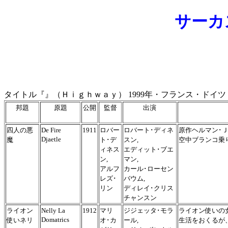
サーカ
タイトル『』（Ｈｉｇｈｗａｙ） 1999年・フランス・ドイツ
邦題
原題
公開
監督
出演
四人の悪
De Fire
1911
ロバー
ロバート･ディネ
原作ヘルマン･
Djaetle
魔
ト･デ
スン,
空中ブランコ乗
ィネス
エディット･ブエ
ン,
マン,
アルフ
カール･ローセン
レズ･
バウム,
リン
ディレイ･クリス
チャンスン
ライオン
Nelly La
1912
マリ
ジジェッタ･モラ
ライオン使いの
Domatrics
使いネリ
オ･カ
ール,
生活をおくるが