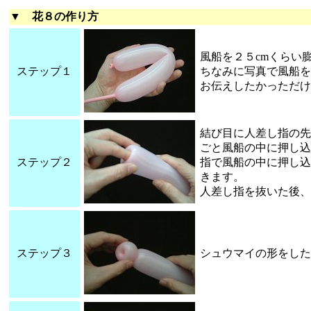
▼ 花８の作り方
風船を２５cmくらい
ステップ１
ちなみに写真で風船を
お伝えしたかっただけ
結び目に人差し指の先
ごと風船の中に押し込
ステップ２
指で風船の中に押し込
きます。
人差し指を抜いた後、
ステップ３
シュウマイの形をした