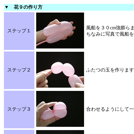
▼ 花９の作り方
風船を３０cm強膨ら
ステップ１
ちなみに写真で風船を
ステップ２
ふたつの玉を作ります
ステップ３
合わせるようにして一