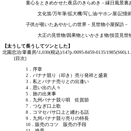
童心をときめかせた夜店のきらめき－縁日風景裏
文化笛/万年筆/拡大機/写し油/ヤホン屋/記憶
子供が覗いたあやかしの世界－見世物小屋探訪－
大正の見世物/因果物といかさま物/技芸見世物
【太うして長うしてツンとした】
北園忠治/葦書房/\1,030(税込)/147p./0095-8459-0135/1985(S60).
[目次]
1．序章
2．バナナ競り（叩き）売り発祥と盛衰
3．私とバナナ売りとの出逢い
4．思い出の人々
5．旅の出来事
6．九州バナナ競り唄 佐賀節
7．つなぎ口上歌
8．コマセバサ口上と纏わる話
9．九州バナナ競り売りの特長
10．販売のコツ 販売の手段
11．終章