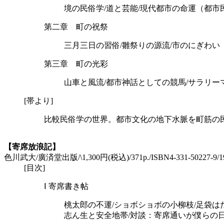
境の民俗学/道と芸能/現代都市の命運（都市
第二章 町の祝祭
三月三日の習俗/雛祭りの源流/市のにぎわい
第三章 町の光彩
山車と風流/都市神話としての競馬/サラリー
[帯より]
比較民俗学の世界。都市文化の地下水脈を町筋の
【寄席放浪記】
色川武大/廣済堂出版/\1,300円(税込)/371p./ISBN4-331-50227-9/19
[目次]
Ⅰ 寄席書き帖
桃太郎の不運/ショボショボの小柳枝/足袋は
志ん生と安全地帯/対談：寄席通いが僕らの