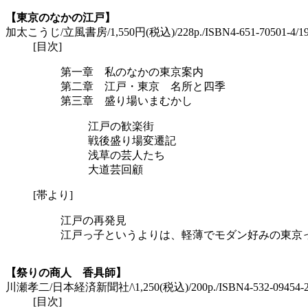
【東京のなかの江戸】
加太こうじ/立風書房/1,550円(税込)/228p./ISBN4-651-70501-4/1988
[目次]
第一章 私のなかの東京案内
第二章 江戸・東京 名所と四季
第三章 盛り場いまむかし
江戸の歓楽街
戦後盛り場変遷記
浅草の芸人たち
大道芸回顧
[帯より]
江戸の再発見
江戸っ子というよりは、軽薄でモダン好みの東京
【祭りの商人 香具師】
川瀬孝二/日本経済新聞社/\1,250(税込)/200p./ISBN4-532-09454-2/
[目次]