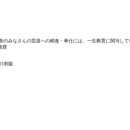
学舎のみなさんの芸道への精進・奉仕には、一生教育に関与し
教授
0.21初版