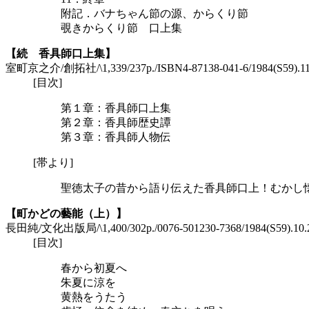
附記．バナちゃん節の源、からくり節
覗きからくり節 口上集
【続 香具師口上集】
室町京之介/創拓社/\1,339/237p./ISBN4-87138-041-6/1984(S59).
[目次]
第１章：香具師口上集
第２章：香具師歴史譚
第３章：香具師人物伝
[帯より]
聖徳太子の昔から語り伝えた香具師口上！むかし
【町かどの藝能（上）】
長田純/文化出版局/\1,400/302p./0076-501230-7368/1984(S59).1
[目次]
春から初夏へ
朱夏に涼を
黄熱をうたう