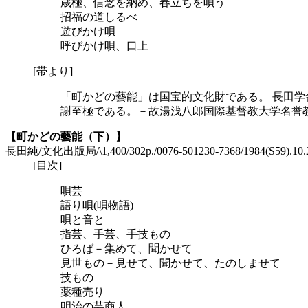
歳極、信念を納め、春立ちを唄う
招福の道しるべ
遊びかけ唄
呼びかけ唄、口上
[帯より]
「町かどの藝能」は国宝的文化財である。 長田
謝至極である。－故湯浅八郎国際基督教大学名誉
【町かどの藝能（下）】
長田純/文化出版局/\1,400/302p./0076-501230-7368/1984(S59).1
[目次]
唄芸
語り唄(唄物語)
唄と音と
指芸、手芸、手技もの
ひろば－集めて、聞かせて
見世もの－見せて、聞かせて、たのしませて
技もの
薬種売り
明治の芸商人