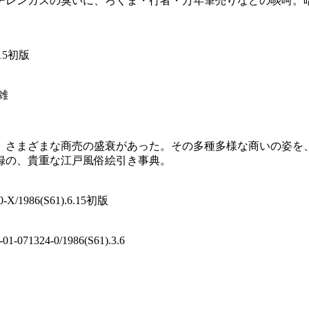
チレンガスの臭いに、ろくま・行者・万年筆売りなどの啖呵。
.15初版
雑
、さまざまな商売の盛衰があった。その多種多様な商いの姿を
録の、貴重な江戸風俗絵引き事典。
X/1986(S61).6.15初版
1324-0/1986(S61).3.6