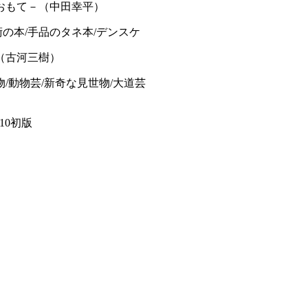
おもて－（中田幸平）
術の本/手品のタネ本/デンスケ
（古河三樹）
/動物芸/新奇な見世物/大道芸
1.10初版