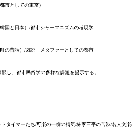
双都市としての東京）
（韓国と日本）/都市シャーマニズムの考現学
（町の昔話）/図説 メタファーとしての都市
着眼し、都市民俗学の多様な課題を提示する。
ドタイマーたち/可楽の一瞬の精気/林家三平の苦渋/名人文楽/