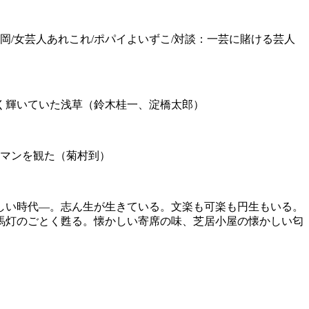
岡/女芸人あれこれ/ポパイよいずこ/対談：一芸に賭ける芸人
とく輝いていた浅草（鈴木桂一、淀橋太郎）
ロマンを観た（菊村到）
しい時代―。志ん生が生きている。文楽も可楽も円生もいる。
馬灯のごとく甦る。懐かしい寄席の味、芝居小屋の懐かしい匂