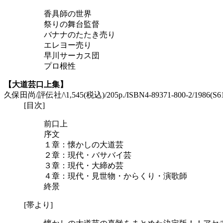
香具師の世界
祭りの舞台監督
バナナのたたき売り
エレヨー売り
早川サーカス団
プロ根性
【大道芸口上集】
久保田尚/評伝社/\1,545(税込)/205p./ISBN4-89371-800-2/1986(S6
[目次]
前口上
序文
１章：懐かしの大道芸
２章：現代・バサバイ芸
３章：現代・大締め芸
４章：現代・見世物・からくり・演歌師
終景
[帯より]