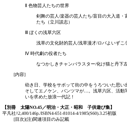
Ⅱ 色物芸人たちの世界
剣舞の芸人/楽器の芸人たち/盲目の大入道・
たち（立川談志）
Ⅲ ぼくの浅草六区
浅草の文化財的芸人/浅草漫才/ロバよいずこ
Ⅳ 時代劇の役者たち
なつかしきチャンバラスター/化け猫と丹下左
[内容]
幼き日、学校をサボッて街の中をうろついた思い
そしてエノケン、バンツマが…。浅草六区、活動
いを求めた放浪一代記！
【別冊 太陽NO.45／明治・大正・昭和 子供遊び集】
平凡社/\2,400/146p./ISBN4-651-81014-4/1985(S60).3.25初版
[目次](注)関連項目のみ記載