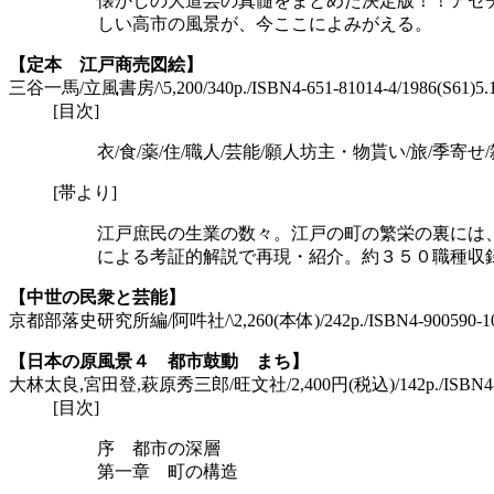
懐かしの大道芸の真髄をまとめた決定版！！アセ
しい高市の風景が、今ここによみがえる。
【定本 江戸商売図絵】
三谷一馬/立風書房/\5,200/340p./ISBN4-651-81014-4/1986(S61)5
[目次]
衣/食/薬/住/職人/芸能/願人坊主・物貰い/旅/季寄せ/
[帯より]
江戸庶民の生業の数々。江戸の町の繁栄の裏には
による考証的解説で再現・紹介。約３５０職種収
【中世の民衆と芸能】
京都部落史研究所編/阿吽社/\2,260(本体)/242p./ISBN4-900590-10-
【日本の原風景４ 都市鼓動 まち】
大林太良,宮田登,萩原秀三郎/旺文社/2,400円(税込)/142p./ISBN4-01-07
[目次]
序 都市の深層
第一章 町の構造