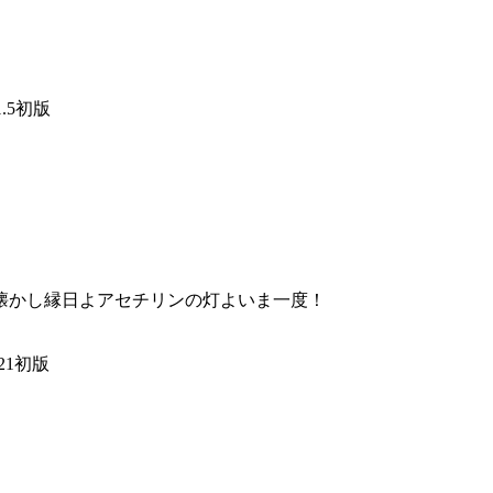
11.5初版
懐かし縁日よアセチリンの灯よいま一度！
0.21初版