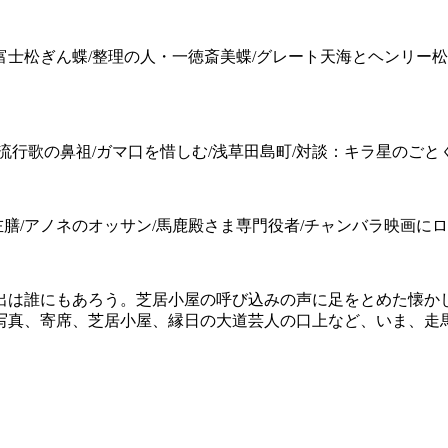
富士松ぎん蝶/整理の人・一徳斎美蝶/グレート天海とヘンリー松
/流行歌の鼻祖/ガマ口を惜しむ/浅草田島町/対談：キラ星のご
膳/アノネのオッサン/馬鹿殿さま専門役者/チャンバラ映画に
出は誰にもあろう。芝居小屋の呼び込みの声に足をとめた懐か
写真、寄席、芝居小屋、縁日の大道芸人の口上など、いま、走