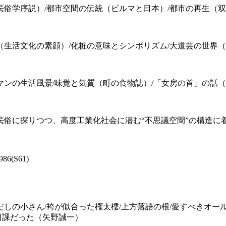
民俗学序説）/都市空間の伝統（ビルマと日本）/都市の再生（
（生活文化の素顔）/化粧の意味とシンボリズム/大道芸の世界
マンの生活風景/味覚と気質（町の食物誌）/「女房の首」の話
民俗に探りつつ、高度工業化社会に潜む“不思議空間”の構造に
86(S61)
だしの小さん/袴が似合った権太樓/上方落語の根/愛すべきオール
日課だった（矢野誠一）