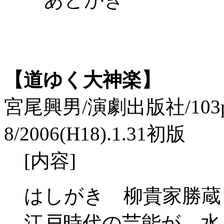
【道ゆく大神楽】
宮尾興男/演劇出版社/103p./I
8/2006(H18).1.31初版
[内容]
はしがき 柳貴家勝蔵
江戸時代の芸能が、水