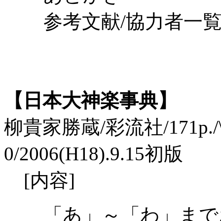
参考文献/協力者一
【日本大神楽事典】
柳貴家勝蔵/彩流社/171p./\3,
0/2006(H18).9.15初版
[内容]
「あ」～「わ」までお