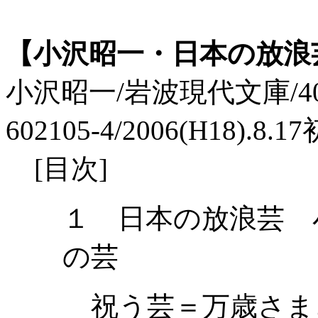
【小沢昭一・日本の放浪
小沢昭一/岩波現代文庫/407p./
602105-4/2006(H18).8.1
[目次]
１ 日本の放浪芸 
の芸
祝う芸＝万歳さま