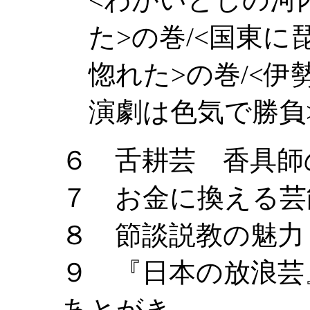
た>の巻/<国東に
惚れた>の巻/<伊
演劇は色気で勝負
６ 舌耕芸 香具師
７ お金に換える芸
８ 節談説教の魅力
９ 『日本の放浪芸
あとがき