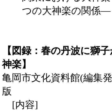
つの大神楽の関係―
【図録：春の丹波に獅子
神楽】
亀岡市文化資料館(編集発行)/-/3
版
[内容]