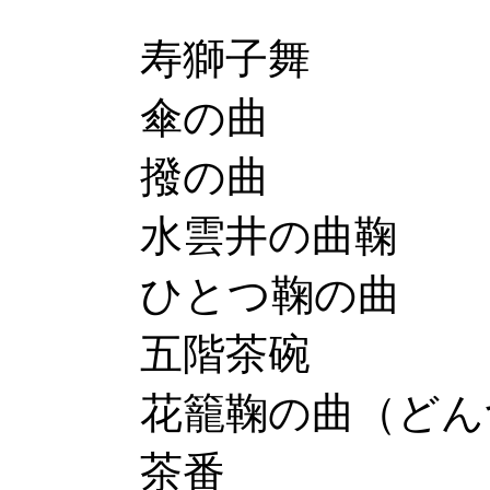
寿獅子舞
傘の曲
撥の曲
水雲井の曲
ひとつ鞠の
五階茶碗
花籠鞠の曲（
茶番