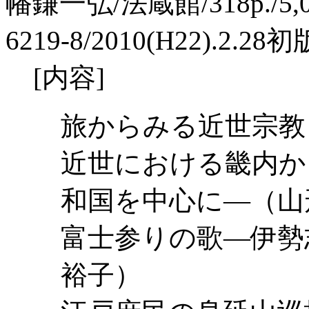
幡鎌一弘/法蔵館/318p./5,00
6219-8/2010(H22).2.28初
[内容]
旅からみる近世宗
近世における畿内か
和国を中心に―（山
富士参りの歌―伊勢
裕子）