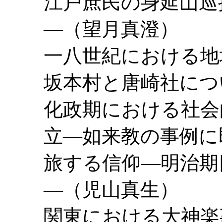
江戸庶民の身延山巡
―（望月真澄）
一八世紀における地
坂本村と唐崎社に
化政期における社会
立―如来教の事例
旅する信仰―明治期
―（児山真生）
関東における大神楽