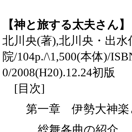
【神と旅する太夫さん】
北川央(著),北川央・出水
院/104p./\1,500(本体)/ISB
0/2008(H20).12.24初版
[目次]
第一章 伊勢大神楽
総舞各曲の紹介