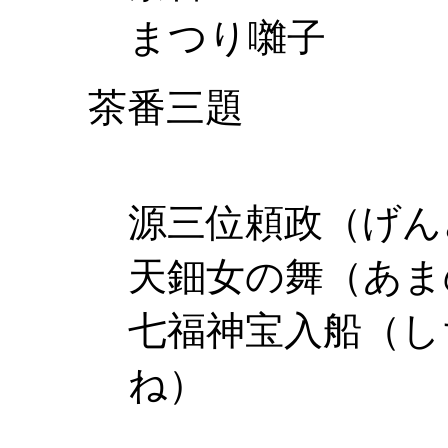
まつり囃子
茶番三題
源三位頼政（げ
天鈿女の舞（あ
七福神宝入船（し
ね）