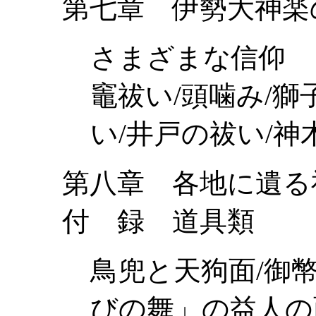
第七章 伊勢大神楽
さまざまな信仰
竈祓い/頭噛み/獅
い/井戸の祓い/神
第八章 各地に遺る
付 録 道具類
鳥兜と天狗面/御幣
びの舞」の益人の