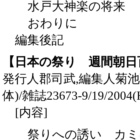
水戸大神楽の将来
おわりに
編集後記
【日本の祭り 週間朝日百科
発行人郡司武,編集人菊池聡/
体)/雑誌23673-9/19/2004(
[内容]
祭りへの誘い カミ