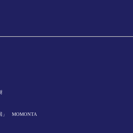
樹
」 MOMONTA