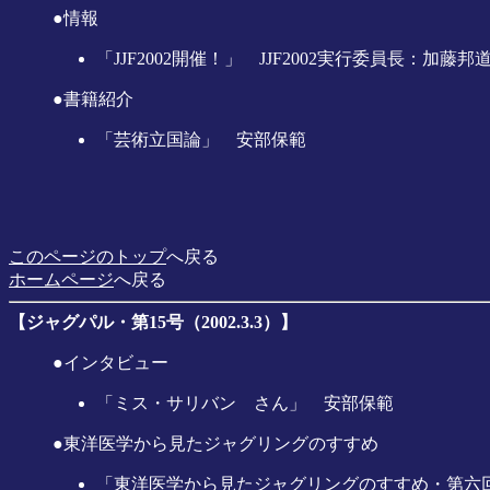
●情報
「JJF2002開催！」 JJF2002実行委員長：加藤邦
●書籍紹介
「芸術立国論」 安部保範
このページのトップ
へ戻る
ホームページ
へ戻る
【ジャグパル・第15号（2002.3.3）】
●インタビュー
「ミス・サリバン さん」 安部保範
●東洋医学から見たジャグリングのすすめ
「東洋医学から見たジャグリングのすすめ・第六回