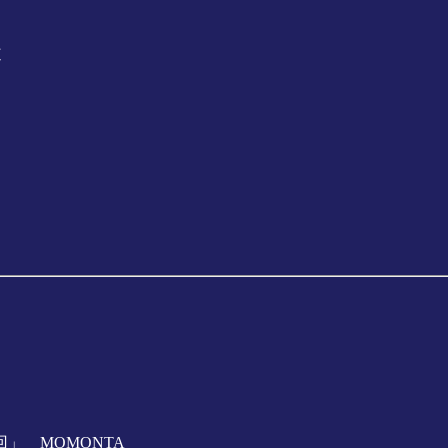
道
」 MOMONTA