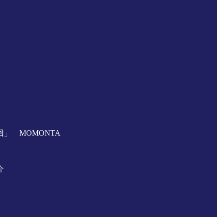
」 MOMONTA
介