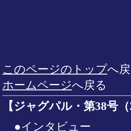
このページのトップ
へ戻
ホームページ
へ戻る
【ジャグパル・第38号（20
●インタビュー