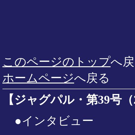
このページのトップ
へ戻
ホームページ
へ戻る
【ジャグパル・第39号（20
●インタビュー