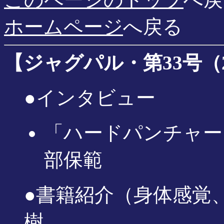
ホームページ
へ戻る
【ジャグパル・第33号（20
●インタビュー
「ハードパンチャー
部保範
●書籍紹介（身体感覚
樹