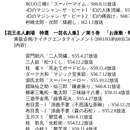
IKUO三橋1「スーパーマイム」S60.8.11放送
-幻のマジシャン- ザ・ビート1「幻の人体消滅」S59.
-幻のマジシャン- ザ・ビート2「幻の縄抜け」S60.7
村崎太郎・次郎「猿廻し」H2.1.1放送
【花王名人劇場 特選 一芸名人集】／第５巻 「お座敷・
東販企画/テイチクエンタテインメント/2001/03/約68分24秒/\4,
[内容]
雷門助六「二人羽繊」S55.4.27放送
三人奴「松づくし」S54.12.2放送
桂 雀々「耳あてボードビル」S59.11.4放送
ダーク大和「マジック安来節」S56.7.12放送
源氏太郎「スーパーヒーロー」S55.10.12放送
鏡味仙之助・仙三郎「鎌倉振り」S60.8.11放送
柳家三亀松・亀太郎「三味線十八番」S59.11.4放送
三遊亭金馬「線香花火」S55.4.27放送
布目貫－1「浪曲手妻（不思議な茶碗）」S54.12.2
布目貫－2「浪曲手妻（森の石松）」S55.2.8放送
玉川スミ「鸞芸者」S60.8.11放送
桂 歌丸「化粧術」S54.12.2放送
桂 小枝１「夢芝居」S59.11.4放送