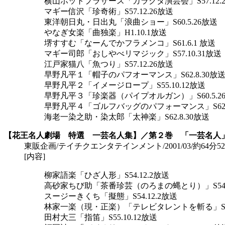
横山ホットプラザース「ガラクタ演芸会」S57.12.
マギー信沢「珍奇術」S57.12.26放送
東洋朝日丸・日出丸「浪曲ショー」S60.5.26放送
やなぎ女楽「曲独楽」H1.10.1放送
堺すすむ「なーんでかフラメンコ」S61.6.1 放送
マギー司郎「おしやべリマジック」S57.10.31放送
江戸家猫八「魚つり」S57.12.26放送
早野凡平１「帽子のパフオーマンス」S62.8.30放
早野凡平２「イメージロープ」S55.10.12放送
早野凡平３「珍楽器（パイプオルガン）」S60.5.2
早野凡平４「ゴルフバッグのパフォーマンス」S62.8
海老一染之助・染太郎「太神楽」S62.8.30放送
【花王名人劇場 特選 一芸名人集】／第２巻 「一芸名人
東販企画/テイチクエンタテインメント/2001/03/約64分52秒/\4,
[内容]
柳家語楽「ひざ人形」S54.12.2放送
高砂家ちび助「茶番珍芸（のろまの蝿とり）」S54.1
スージーきくち「擬態」S54.12.2放送
林家一楽（現・正楽）「テレビタレントを斬る」S59.
田村大三「指笛」S55.10.12放送