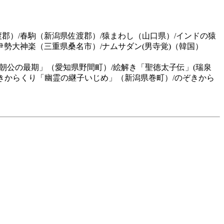
郡）/春駒（新潟県佐渡郡）/猿まわし（山口県）/インドの猿
伊勢大神楽（三重県桑名市）/ナムサダン(男寺覚)（韓国）
義朝公の最期」（愛知県野間町）/絵解き「聖徳太子伝」(瑞泉
ぞきからくり「幽霊の継子いじめ」（新潟県巻町）/のぞきから