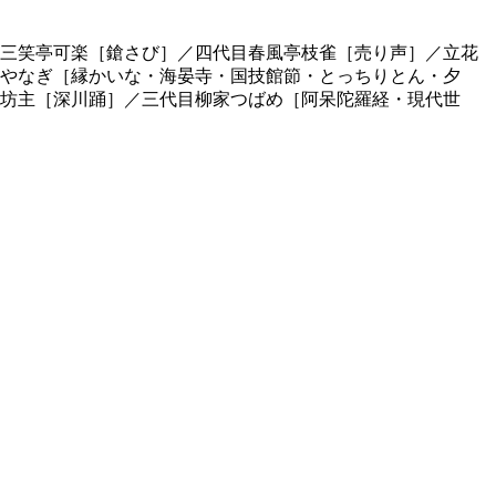
三笑亭可楽［鎗さび］／四代目春風亭枝雀［売り声］／立花
やなぎ［縁かいな・海晏寺・国技館節・とっちりとん・夕
坊主［深川踊］／三代目柳家つばめ［阿呆陀羅経・現代世