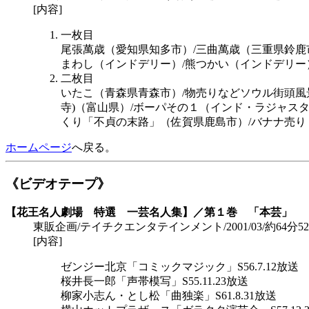
[内容]
一枚目
尾張萬歳（愛知県知多市）/三曲萬歳（三重県鈴鹿
まわし（インドデリー）/熊つかい（インドデリー）
二枚目
いたこ（青森県青森市）/物売りなどソウル街頭風
寺)（富山県）/ボーパその１（インド・ラジャス
くり「不貞の末路」（佐賀県鹿島市）/バナナ売り
ホームページ
へ戻る。
《ビデオテープ》
【花王名人劇場 特選 一芸名人集】／第１巻 「本芸」
東販企画/テイチクエンタテインメント/2001/03/約64分52秒/\4,
[内容]
ゼンジー北京「コミックマジック」S56.7.12放送
桜井長一郎「声帯模写」S55.11.23放送
柳家小志ん・とし松「曲独楽」S61.8.31放送