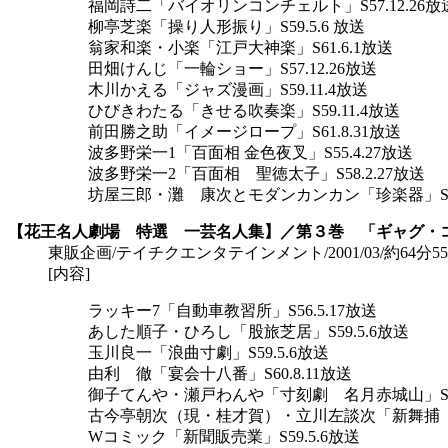
福岡詩二「バイオリンコンチェルト」S57.12.26放
柳亭芝楽「操り人形振り」S59.5.6 放送
翁家和楽・小楽「江戸大神楽」S61.6.1放送
田畑けんじ「一輪ショー」S57.12.26放送
木川かえる「ジャズ漫画」S59.11.4放送
ひびきわたる「きせる吹奏楽」S59.11.4放送
前田勝之助「イメージロープ」S61.8.31放送
波多野栄一1「百面相 金色夜叉」S55.4.27放送
波多野栄一2「百面相 聖徳太子」S58.2.27放送
坊屋三郎・灘 康次とモダンカンカン「珍楽器」S59
【花王名人劇場 特選 一芸名人集】／第３巻 「ギャグ・
東販企画/テイチクエンタテインメント/2001/03/約64分55秒/\4,
[内容]
ラッキー7「自動車教習所」S56.5.17放送
あした順子・ひろし「股旅芝居」S59.5.6放送
玉川良一「浪曲寸劇」S59.5.6放送
由利 徹「宴会十八番」S60.8.11放送
御子てんや・瀬戸わんや「寸刻劇 名月赤城山」S57.
古今亭朝次（現・桂才賀）・立川左談次「新舞捕 浪曲
Wコミック「新聞販売業」S59.5.6放送