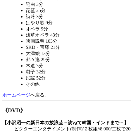
謡曲 3分
琵琶 25分
詩吟 3分
はやり歌 9分
オペラ 9分
浅草オペラ 43分
映画説明 103分
SKD・宝塚 21分
大津絵 13分
都々逸 29分
木遣 3分
囃子 32分
民謡 52分
その他
ホームページ
へ戻る。
《DVD》
【小沢昭一の新日本の放浪芸－訪ねて韓国・インドまで－】
ビクターエンタテイメント(制作)/２枚組/\8,000/二枚で206min