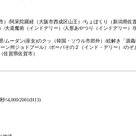
市）/阿呆陀羅経（大阪市西成区山王）/ちょぼくり（新潟県佐渡
/大道魔術（インドデリー）/人形あやつり（インドデリー）/
景/ムーダン(巫女)のクッ（韓国・ソウル市郊外）/絵解き「源
ターン州ジョドブール）/ボーパその２（インド・デリー）/の
（佐賀県佐賀市）
000/2001(H13)