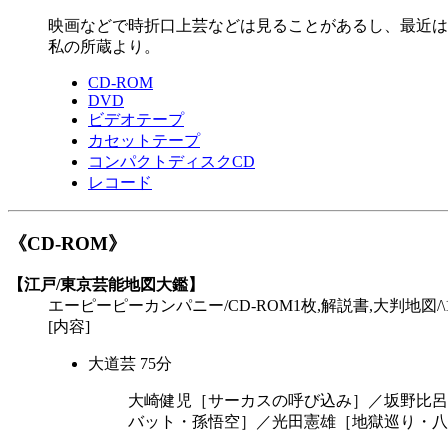
映画などで時折口上芸などは見ることがあるし、最近は
私の所蔵より。
CD-ROM
DVD
ビデオテープ
カセットテープ
コンパクトディスクCD
レコード
《CD-ROM》
【江戸/東京芸能地図大鑑】
エーピーピーカンパニー/CD-ROM1枚,解説書,大判地図/\15,800/2
[内容]
大道芸 75分
大崎健児［サーカスの呼び込み］／坂野比呂
バット・孫悟空］／光田憲雄［地獄巡り・八