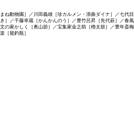
まね動物園］／川田義雄［珍カルメン・浪曲ダイナ］／七代目
き］／千藤幸蔵［かんかんのう］／豊竹呂昇［先代萩］／春風
文の家かしく［奥山節］／宝集家金之助［櫓太鼓］／豊年斎梅
楽［籠釣瓶］