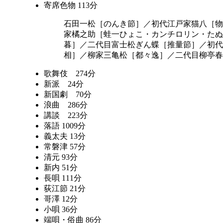
寄席色物 113分
石田一松［のんき節］／初代江戸家猫八［物
家橘之助［蛙一ひょこ・カンチロリン・たぬ
暮］／二代目富士松ぎん蝶［推量節］／初代
相］／柳家三亀松［都々逸］／二代目柳亭春
歌舞伎 274分
新派 24分
新国劇 70分
浪曲 286分
講談 223分
落語 1009分
義太夫 13分
常磐津 57分
清元 93分
新内 51分
長唄 111分
荻江節 21分
哥澤 12分
小唄 36分
端唄・俗曲 86分