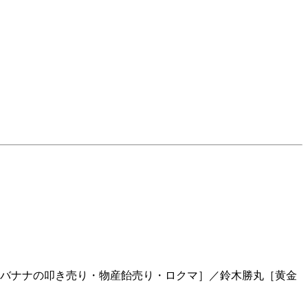
バナナの叩き売り・物産飴売り・ロクマ］／鈴木勝丸［黄金