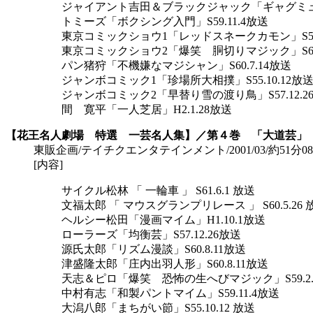
ジャイアント吉田＆ブラックジャック「ギャグミュージ
トミーズ「ボクシング入門」S59.11.4放送
東京コミックショウ1「レッドスネークカモン」S58.
東京コミックショウ2「爆笑 胴切りマジック」S60.
パン猪狩「不機嫌なマジシャン」S60.7.14放送
ジャンボコミック1「珍場所大相撲」S55.10.12放
ジャンボコミック2「早替り雪の渡り鳥」S57.12.2
間 寛平「一人芝居」H2.1.28放送
【花王名人劇場 特選 一芸名人集】／第４巻 「大道芸」
東販企画/テイチクエンタテインメント/2001/03/約51分08秒/\4,
[内容]
サイクル松林 「 一輪車 」 S61.6.1 放送
文福太郎 「 マウスグランプリレース 」 S60.5.26 
ヘルシー松田「漫画マイム」H1.10.1放送
ローラーズ「均衡芸」S57.12.26放送
源氏太郎「リズム漫談」S60.8.11放送
津盛隆太郎「庄内出羽人形」S60.8.11放送
天志＆ピロ「爆笑 恐怖の生へびマジック」S59.2.
中村有志「和製パントマイム」S59.11.4放送
大潟八郎「まちがい節」S55.10.12 放送