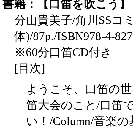
書籍：【口笛を吹こう】
分山貴美子/角川SSコミュ
体)/87p./ISBN978-4-82
※60分口笛CD付き
[目次]
ようこそ、口笛の世
笛大会のこと/口笛
い！/Column/音楽