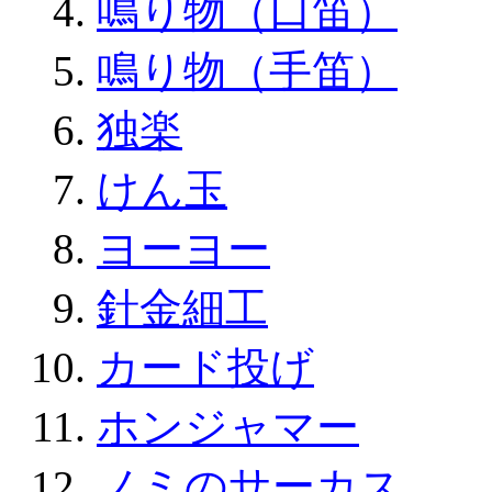
鳴り物（口笛）
鳴り物（手笛）
独楽
けん玉
ヨーヨー
針金細工
カード投げ
ホンジャマー
ノミのサーカス