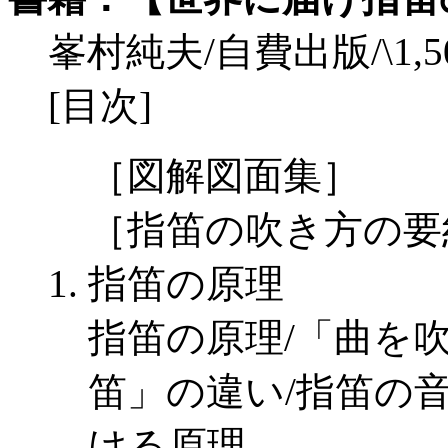
峯村純夫/自費出版/\1,500
[目次]
［図解図面集］
［指笛の吹き方の要
指笛の原理
指笛の原理/「曲を
笛」の違い/指笛の
ける原理