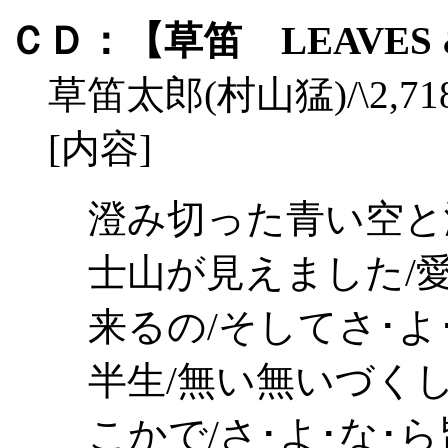
ＣＤ：【草笛 LEAVES & 
草笛太郎(村山猛)/\2,71
[内容]
澄み切った青い空と
士山が見えました/愛
来るの/そしてさ･よ
半生/無い無いづく
こかで/さ･よ･な･