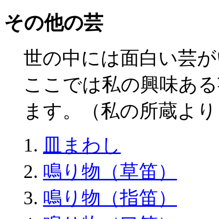
その他の芸
世の中には面白い芸が
ここでは私の興味ある
ます。（私の所蔵より
皿まわし
鳴り物（草笛）
鳴り物（指笛）