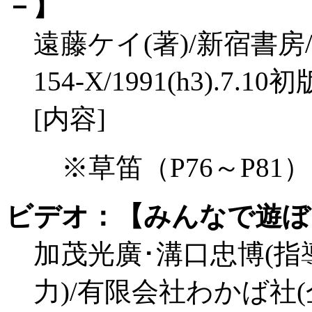
－】
遠藤ケイ(著)/新宿書房/\2,3
154-X/1991(h3).7.10初
[内容]
※草笛（P76～P81
ビデオ：【みんなで遊ぼ
加茂光廣･溝口忠博(指
力)/有限会社わかば社(企