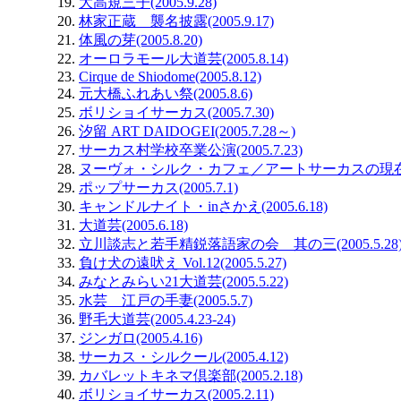
大高規三子(2005.9.28)
林家正蔵 襲名披露(2005.9.17)
体風の芽(2005.8.20)
オーロラモール大道芸(2005.8.14)
Cirque de Shiodome(2005.8.12)
元大橋ふれあい祭(2005.8.6)
ボリショイサーカス(2005.7.30)
汐留 ART DAIDOGEI(2005.7.28～)
サーカス村学校卒業公演(2005.7.23)
ヌーヴォ・シルク・カフェ／アートサーカスの現在(200
ポップサーカス(2005.7.1)
キャンドルナイト・inさかえ(2005.6.18)
大道芸(2005.6.18)
立川談志と若手精鋭落語家の会 其の三(2005.5.28
負け犬の遠吠え Vol.12(2005.5.27)
みなとみらい21大道芸(2005.5.22)
水芸 江戸の手妻(2005.5.7)
野毛大道芸(2005.4.23-24)
ジンガロ(2005.4.16)
サーカス・シルクール(2005.4.12)
カバレットキネマ倶楽部(2005.2.18)
ボリショイサーカス(2005.2.11)