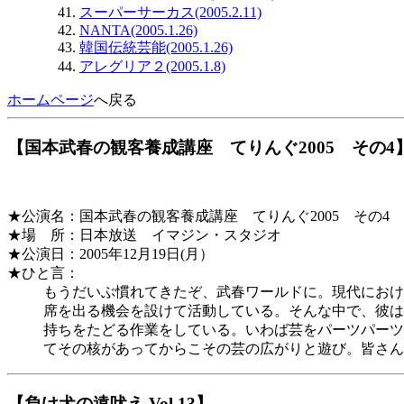
スーパーサーカス(2005.2.11)
NANTA(2005.1.26)
韓国伝統芸能(2005.1.26)
アレグリア２(2005.1.8)
ホームページ
へ戻る
【国本武春の観客養成講座 てりんぐ2005 その4
★公演名：国本武春の観客養成講座 てりんぐ2005 その4
★場 所：日本放送 イマジン・スタジオ
★公演日：2005年12月19日(月）
★ひと言：
もうだいぶ慣れてきたぞ、武春ワールドに。現代におけ
席を出る機会を設けて活動している。そんな中で、彼は
持ちをたどる作業をしている。いわば芸をパーツパーツ
てその核があってからこその芸の広がりと遊び。皆さん
【負け犬の遠吠え Vol.13】