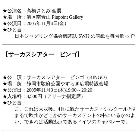
★公演名：高橋さとみ 個展
★場 所：港区南青山 Pinpoint Gallery
★公演日：2005年11月4日(金）
★ひと言：
日本ジャグリング協会機関誌 SWJ? の表紙を毎号飾
【サーカスシアター ビンゴ】
★公 演：サーカスシアター ビンゴ（BINGO）
★場 所：静岡市駿府公園やすらぎ広場特設会場
★公演日：2005年11月3日(木)19:00～20:20
★入場料：3,500円（アリーナ指定席）
★ひと言：
こ、これは大収穫。4月に観たサーカス・シルクールと
まるで欧州かどこかのサーカステントの中にいるかのよ
い、できれば活動拠点であるドイツのキャバレーで。