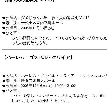
★公演名：ダメじゃん小出 負け犬の遠吠え Vol.13
★場 所：千代田区立内幸町ホール
★公演日：2005年12月13日(火）
★ひと言：
もう13回目なんですね。いつもながらの鋭い視点から
ったのは何故だろう。
【ハーレム・ゴスペル・クワイア】
★公演名：ハーレム・ゴスペル・クワイア クリスマスコンサー
★場 所：鎌倉芸術館大ホール
★公演日：2005年12月6日(火）19:00～21:00
★ひと言：
いやいや楽しいコンサート。迫力あるよなぁ、心に直に
じゃいました。のせるの上手いし。