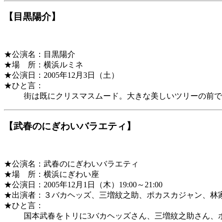
【目黒陽介】
★公演名：目黒陽介
★場 所：横浜ルミネ
★公演日：2005年12月3日（土）
★ひと言：
街は既にクリスマスムード。大きな美しいツリーの前で
【武春のにぎわいバラエティ】
★公演名：武春のにぎわいバラエティ
★場 所：横浜にぎわい座
★公演日：2005年12月1日（木）19:00～21:00
★出演者：３バカヘッズ、三増紋之助、ポカスカジャン、林
★ひと言：
国本武春をトリに3バカヘッズさん、三増紋之助さん、