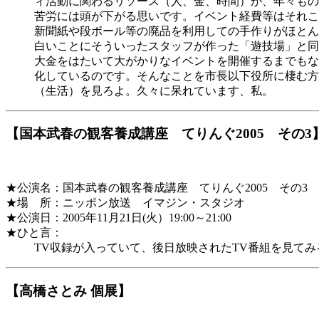
ィ活動に関わるリソース（人、金、時間）が、年々もの
苦労には頭が下がる思いです。イベント経費等はそれこ
新聞紙や段ボール等の廃品を利用しての手作りがほとん
白いことにそういったスタッフが作った「遊技場」と同
大金をはたいて大がかりなイベントを開催するまでもな
化しているのです。そんなことを市長以下役所に棲む方
（生活）を見ろよ。久々に呆れています、私。
【国本武春の観客養成講座 てりんぐ2005 その3
★公演名：国本武春の観客養成講座 てりんぐ2005 その3
★場 所：ニッポン放送 イマジン・スタジオ
★公演日：2005年11月21日(火）19:00～21:00
★ひと言：
TV収録が入っていて、後日放映されたTV番組を見て
【高橋さとみ 個展】