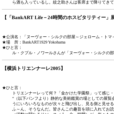
ら酒も入っているし。紋之助さんは客席まで降りてきて
【「BankART Life－24時間のホスピタリティー」
★公演名：「ヌーヴォー・シルクの部屋～ジェローム・トマ
★場 所：BankART1929 Yokohama
★ひと言：
ル・クプル・ノワールさんが「ヌーヴォー・シルクの部
【横浜トリエンナーレ2005】
★ひと言：
トリエンナーレって何？「金かけた学園祭」って感じ・
“（以下パンフより）静的な美術鑑賞の場としての展覧
うにいろいろなものが次々と飛び出し、見る側と見せる
ふ～ん、そうなんだ。皆さんこの趣旨を頭に入れてお読