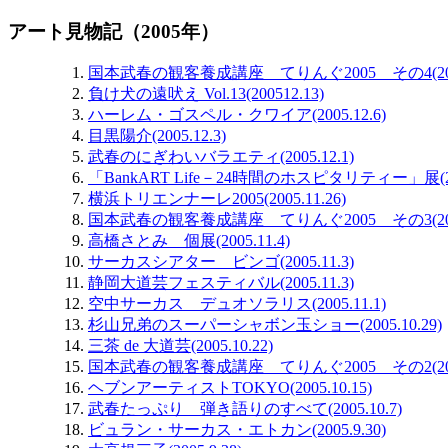
アート見物記（2005年）
国本武春の観客養成講座 てりんぐ2005 その4(2005.
負け犬の遠吠え Vol.13(200512.13)
ハーレム・ゴスペル・クワイア(2005.12.6)
目黒陽介(2005.12.3)
武春のにぎわいバラエティ(2005.12.1)
「BankART Life－24時間のホスピタリティー」展(2005
横浜トリエンナーレ2005(2005.11.26)
国本武春の観客養成講座 てりんぐ2005 その3(2005.
高橋さとみ 個展(2005.11.4)
サーカスシアター ビンゴ(2005.11.3)
静岡大道芸フェスティバル(2005.11.3)
空中サーカス デュオソラリス(2005.11.1)
杉山兄弟のスーパーシャボン玉ショー(2005.10.29)
三茶 de 大道芸(2005.10.22)
国本武春の観客養成講座 てりんぐ2005 その2(2005.
ヘブンアーティストTOKYO(2005.10.15)
武春たっぷり 弾き語りのすべて(2005.10.7)
ビュラン・サーカス・エトカン(2005.9.30)