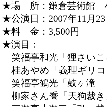
★場 所：鎌倉芸術館 
★公演日：2007年11月23日
★料 金：3,500円
★演目：
笑福亭和光「狸さいこ
桂あやめ「義理ギリコ
笑福亭鶴光「鼓ヶ滝」
柳家さん喬「天狗裁き