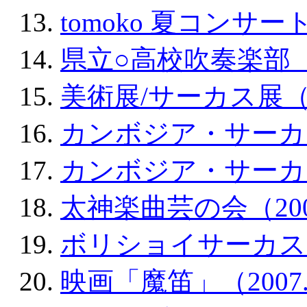
tomoko 夏コンサート（
県立○高校吹奏楽部 定
美術展/サーカス展（200
カンボジア・サーカス学
カンボジア・サーカス学
太神楽曲芸の会（2007.
ボリショイサーカス（20
映画「魔笛」（2007.7