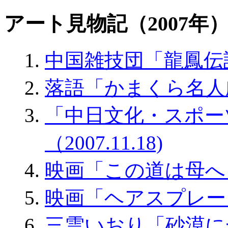
アート見物記（2007年
中国雑技団「龍鳳伝説」（
落語「かまくら名人劇場」
「中日文化・スポー
（2007.11.18)
映画「この道は母へとつ
映画「ヘアスプレー」（2
三雲いおり「砂漠にかか