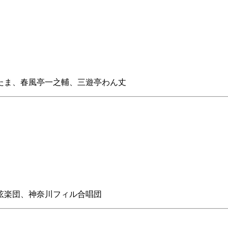
たま、春風亭一之輔、三遊亭わん丈
弦楽団、神奈川フィル合唱団