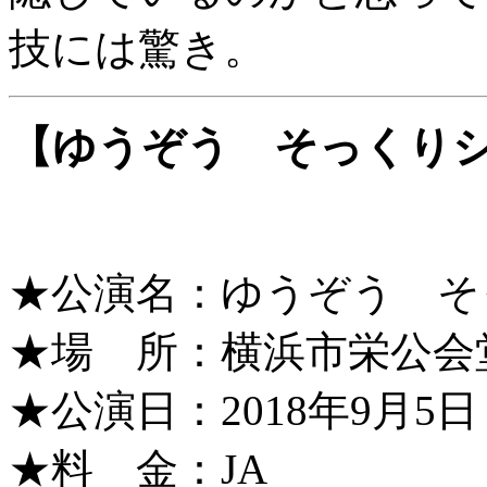
技には驚き。
【ゆうぞう そっくり
★公演名：ゆうぞう そ
★場 所：横浜市栄公会
★公演日：2018年9月5日（水
★料 金：JA