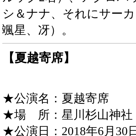
シ＆ナナ、それにサーカ
颯星、冴）。
【夏越寄席】
★公演名：夏越寄席
★場 所：星川杉山神社
★公演日：2018年6月30日（