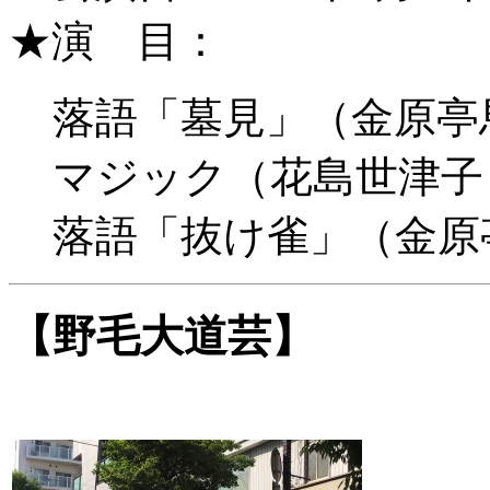
★演 目：
落語「墓見」（金原亭
マジック（花島世津子
落語「抜け雀」（金原
【野毛大道芸】