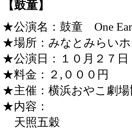
【鼓童】
★公演名：鼓童 One Earth 
★場所：みなとみらいホ
★公演日：１０月２７日
★料金：２,０００円
★主催：横浜おやこ劇場
★内容：
天照五穀