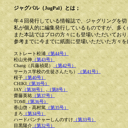
ジャグパル（JugPal）とは；
年４回発行している情報誌で、ジャグリングを切
私が個人的に編集発行しているものですが、多く
また本誌ではプロの方々にも登場いただいており
参考までに今までに紙面に登場いただいた方々を
ストレート松浦
（第44号）
松山光伸
（第43号）
Chang（兵藤禎晃）
（第42号）
サーカス学校の生徒さんたち）
（第41号）
桜子
（第40号）
CHIKI
（第39号）
JAY
（第38号）
,
（第8号）
齋藤英祐
（第37号）
TOMI
（第36号）
香山啓・高村篤
（第35号）
まろ
（第34号）
ハードパンチャーしんのすけ
（第33号）
目黒陽介
（第32号）