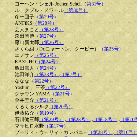
ヨーヘン・シェル Jochen Schell
（第31号）
ル・クプル・ノワール
（第30号）
彦一団子
（第29号）
ANFiKS
（第28号）
芸人まこと
（第28号）
森田智博
（第27号）
藤山新太郎
（第26号）
さくら組（Dr.ニャートン、クーピー）
（第25号）
エノサン
（第25号）
KAZUHO
（第24号）
亀田雪人
（第24号）
池田洋介
（第23号）
,
（第7号）
ななな
（第22号）
Yoshimi、三茶
（第22号）
クラウン YAMA
（第21号）
金井圭介
（第21号）
くるくるシルク
（第20号）
伊藤佑介
（第19号）
石川健三郎
（第29号）
,
（第28号）
,
（第18号）
,
（第10
マサヒロ水野
（第17号）
ブーリィ・ウーリィ・カンパニー
（第28号）
,
（第16号