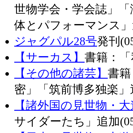
世物学会・学会誌」「
体とパフォーマンス」追加(
ジャグパル28号
発刊(05
【サーカス】
書籍：「私
【その他の諸芸】
書籍
密」「筑前博多独楽」追加(
【諸外国の見世物・大
サイダーたち」追加(05.6