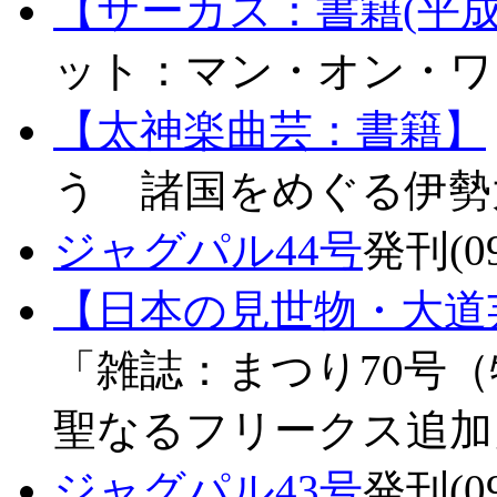
【サーカス：書籍(平成
ット：マン・オン・ワイヤ
【太神楽曲芸：書籍】
う 諸国をめぐる伊勢大神
ジャグパル44号
発刊(09
【日本の見世物・大道
「雑誌：まつり70号
聖なるフリークス追加」(0
ジャグパル43号
発刊(09