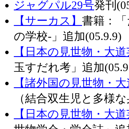
ジャグパル29号
発刊(05
【サーカス】
書籍：「
の学校-」追加(05.9.9)
【日本の見世物・大道
玉すだれ考」追加(05.9.
【諸外国の見世物・大
（結合双生児と多様な身体
【日本の見世物・大道