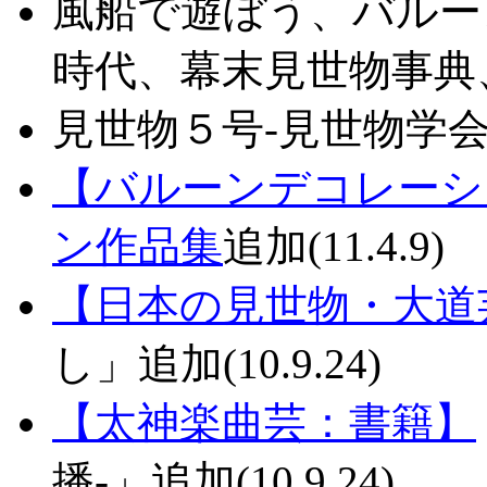
風船で遊ぼう、バルー
時代、幕末見世物事典、炭鉱
見世物５号-見世物学会・学会
【バルーンデコレーシ
ン作品集
追加(11.4.9)
【日本の見世物・大道
し」追加(10.9.24)
【太神楽曲芸：書籍】
播-」追加(10.9.24)